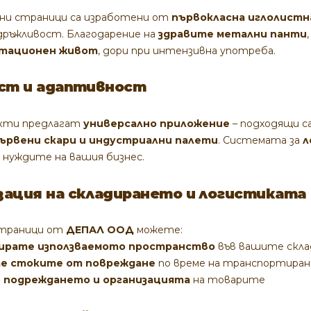
и страници са изработени от
първокласна иглолистн
дръжливост. Благодарение на
здравите метални панти
атационен живот
, дори при интензивна употреба.
ост и адаптивност
кти предлагат
универсално приложение
– подходящи с
ървени скари и индустриални палети
. Системата за
л
 нуждите на вашия бизнес.
зация на складирането и логистиката
страници от
ДЕПАЛ ООД
можете:
ирате използваемото пространство
във вашите скла
е стоките от повреждане
по време на транспортиран
 подреждането и организацията
на товарите