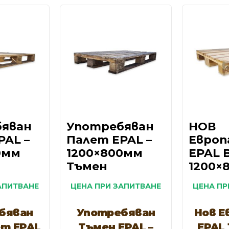
бяван
Употребяван
НОВ
PAL –
Палет EPAL –
Европ
0мм
1200×800мм
EPAL 
Тъмен
1200×
АПИТВАНЕ
ЦЕНА ПРИ ЗАПИТВАНЕ
ЦЕНА ПР
бяван
Употребяван
Нов Е
ет EPAL
Тъмен EPAL –
EPAL 