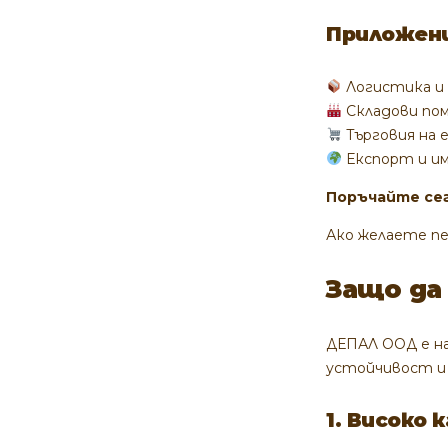
Приложени
Логистика и
Складови по
Търговия на 
Експорт и и
Поръчайте сег
Ако желаете пе
Защо да
ДЕПАЛ ООД е н
устойчивост и
1. Високо 