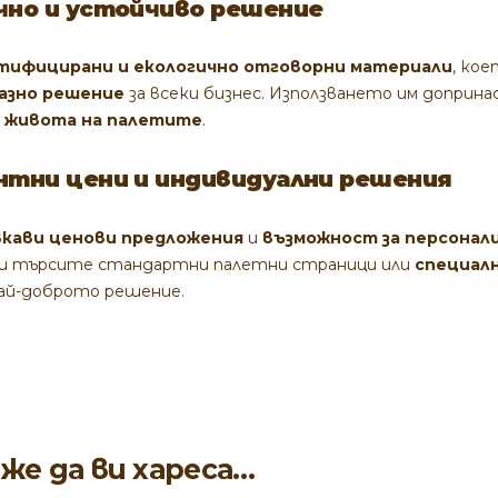
ично и устойчиво решение
тифицирани и екологично отговорни материали
, ко
азно решение
за всеки бизнес. Използването им доприна
а живота на палетите
.
ентни цени и индивидуални решения
вкави ценови предложения
и
възможност за персонал
ли търсите стандартни палетни страници или
специалн
най-доброто решение.
же да ви хареса…