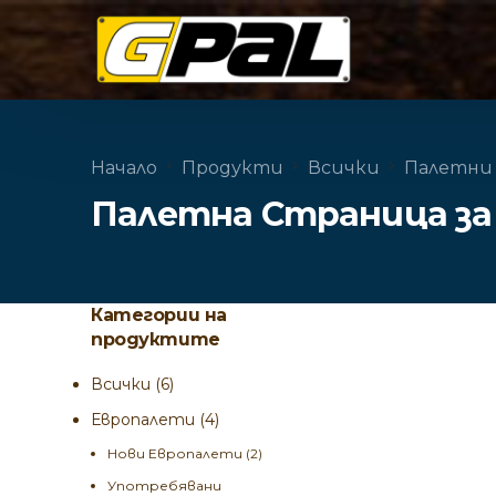
Начало
Продукти
Всички
Палетни
Палетна Страница за 
Категории на
продуктите
Всички
(6)
Европалети
(4)
Нови Европалети
(2)
Употребявани