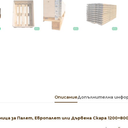
Описание
Допълнителна инфо
ица за Палет, Европалет или Дървена Скара 1200×80