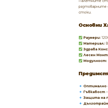
Палетните стра
разтоварните 
стоки.
Основни Х
Размери:
120
Материал:
В
Здрава Кон
Лесен Монт
Модулност:
Предимств
Оптимално 
Гъвкавост
–
Защита на 
Дълготрай