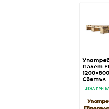
Употре
Палет E
1200×80
Светъл
ЦЕНА ПРИ З
Употре
Европал