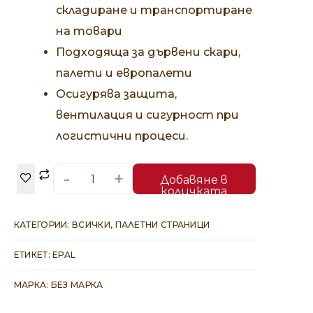
складиране и транспортиране
на товари
Подходяща за дървени скари,
палети и европалети
Осигурява защита,
вентилация и сигурност при
логистични процеси.
-
+
Добавяне в
количката
КАТЕГОРИИ:
ВСИЧКИ
,
ПАЛЕТНИ СТРАНИЦИ
ЕТИКЕТ:
EPAL
МАРКА:
БЕЗ МАРКА