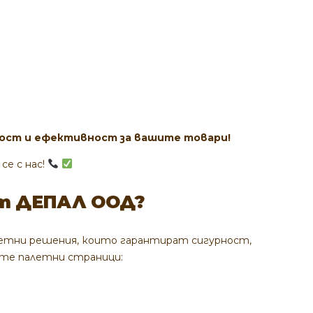
ност и ефективност за вашите товари!
се с нас
!
от ДЕПАЛ ООД?
летни решения, които гарантират сигурност,
ите палетни страници: