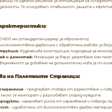
ници са идеално решение за оптимизация на складовот
дейности. Те осигуряват стабилност, защита и ефекти
арактеристики:
0×800 мм (стандартен размер за европалети)
исококачествена дървесина с обработени ръбове за без
струкция:
Издръжлива конструкция, подходяща за много
аж и Демонтаж:
Механизъм за бързо закрепване към пале
Възможност за добавяне на допълнителни нива за по-го
а на Палетните Страници:
съхранение
– предпазват товара от разместване и пов
 лесно се монтират и разглобяват според нуждите
продукти
– намаляват риска от наранявания и повреди 
ност
– изработени от висококачествен дървен материал