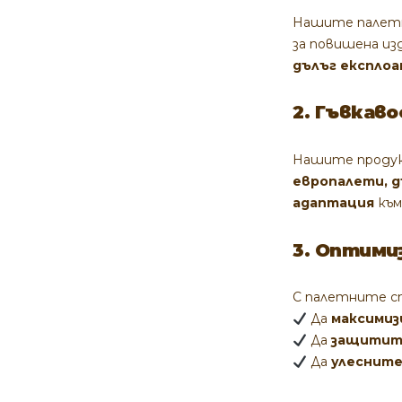
Нашите палетн
за повишена из
дълъг експло
2. Гъвкав
Нашите проду
европалети, д
адаптация
към
3. Оптими
С палетните 
Да
максимиз
Да
защитит
Да
улесните