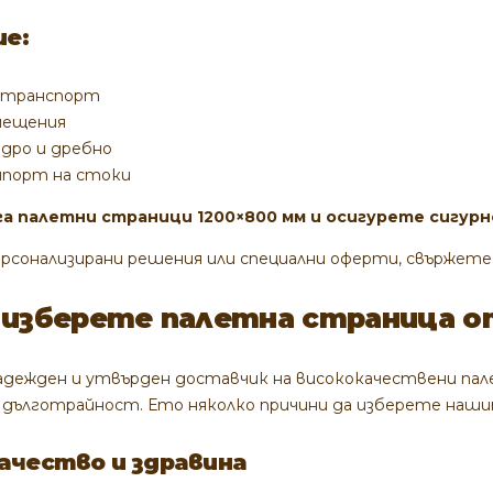
е:
 транспорт
мещения
едро и дребно
мпорт на стоки
а палетни страници 1200×800 мм и осигурете сигур
рсонализирани решения или специални оферти,
свържете 
 изберете палетна страница 
адежден и утвърден доставчик на висококачествени па
 дълготрайност. Ето няколко причини да изберете наш
качество и здравина