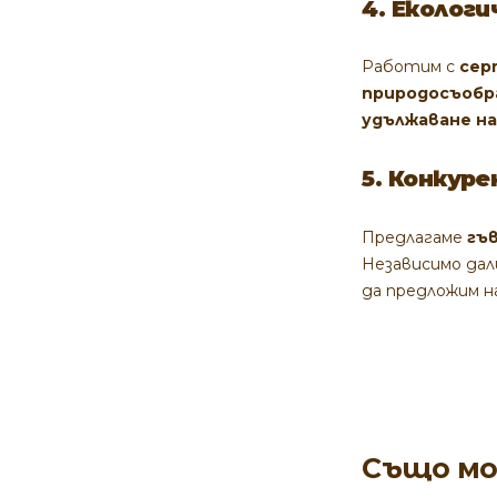
4. Еколог
Работим с
сер
природосъобр
удължаване н
5. Конкур
Предлагаме
гъ
Независимо да
да предложим 
Също мо