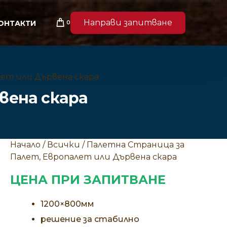
Направи запитване
0
ОНТАКТИ
лет или Дървена скара
вена скара
Начало
/
Всички
/ Палетна Страница за
Палет, Европалет или Дървена скара
ЦЕНА ПРИ ЗАПИТВАНЕ
1200×800мм
решение за стабилно