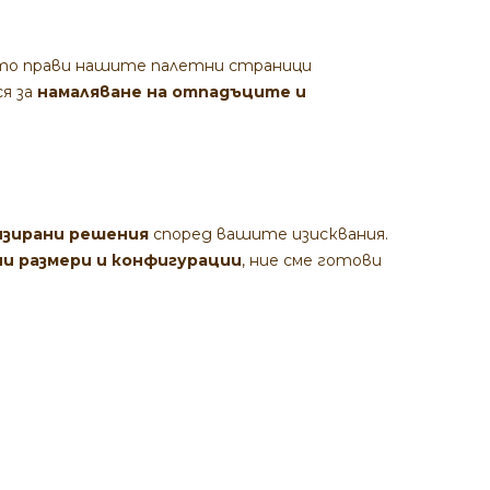
ето прави нашите палетни страници
ся за
намаляване на отпадъците и
изирани решения
според вашите изисквания.
и размери и конфигурации
, ние сме готови