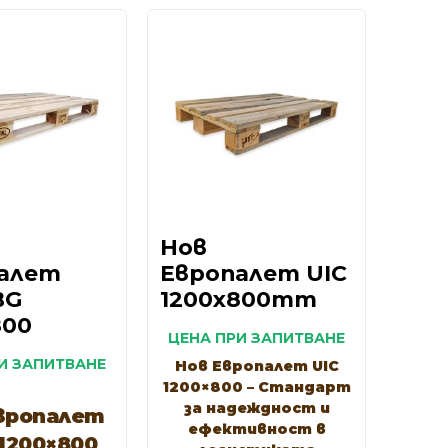
Нов
алет
Европалет UIC
BG
1200x800mm
800
ЦЕНА ПРИ ЗАПИТВАНЕ
И ЗАПИТВАНЕ
Нов Европалет UIC
1200×800 – Стандарт
за надеждност и
вропалет
ефективност в
1200×800