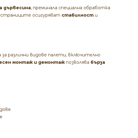
а дървесина
, преминала специална обработка
, страниците осигуряват
стабилност
и
а за различни видове палети, включително
есен монтаж и демонтаж
позволява
бърза
дове
е