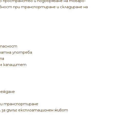
о пространство и подобряване на товаро-
вност при транспортиране и складиране на
опасност
кратна употреба
та
лям капацитет
реждане
при транспортиране
 за дълъг експлоатационен живот