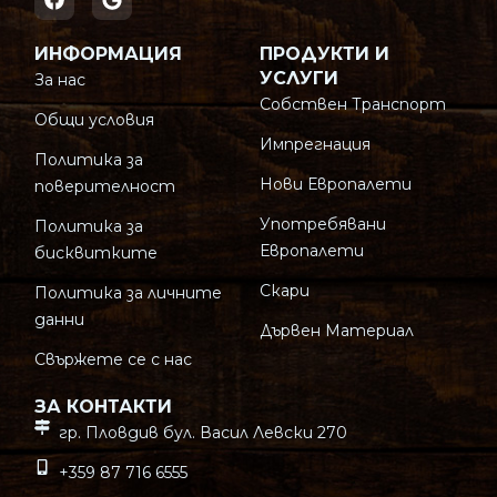
ИНФОРМАЦИЯ
ПРОДУКТИ И
УСЛУГИ
За нас
Собствен Транспорт
Общи условия
Импрегнация
Политика за
Нови Европалети
поверителност
Употребявани
Политика за
Европалети
бисквитките
Скари
Политика за личните
данни
Дървен Материал
Свържете се с нас
ЗА КОНТАКТИ
гр. Пловдив бул. Васил Левски 270
+359 87 716 6555