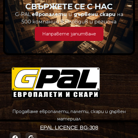
СВЪРЖЕТЕ СЕ С НАС
G-PAL
европалети
и
дървени скари
на
500 компании в Пловдив и региона
Направете запитване
Продаваме европалети, палети, скари и дървен
материал
EPAL LICENCE BG-308