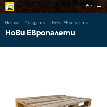
0
Начало
Продукти
Нови Европалети
Нови Европалети