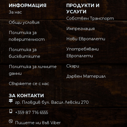
ИНФОРМАЦИЯ
ПРОДУКТИ И
УСЛУГИ
За нас
Собствен Транспорт
Общи условия
Импрегнация
Политика за
Нови Европалети
поверителност
Употребявани
Политика за
Европалети
бисквитките
Скари
Политика за личните
данни
Дървен Материал
Свържете се с нас
ЗА КОНТАКТИ
гр. Пловдив бул. Васил Левски 270
+359 87 716 6555
Пишете ни във Viber