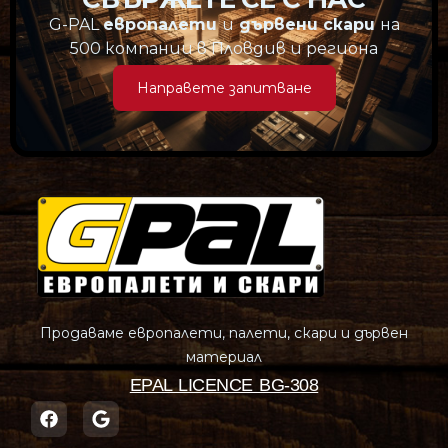
G-PAL
европалети
и
дървени скари
на
500 компании в Пловдив и региона
Направете запитване
Продаваме европалети, палети, скари и дървен
материал
EPAL LICENCE BG-308