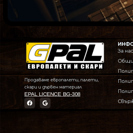
ИНФ
За на
Общи
Поли
Продаваме европалети, палети,
Поли
скари и дървен материал
Полит
EPAL LICENCE BG-308
Свърж