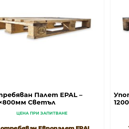
ребяван Палет EPAL –
Упо
0×800мм Светъл
120
ЦЕНА ПРИ ЗАПИТВАНЕ
потребяван Европалет EPAL