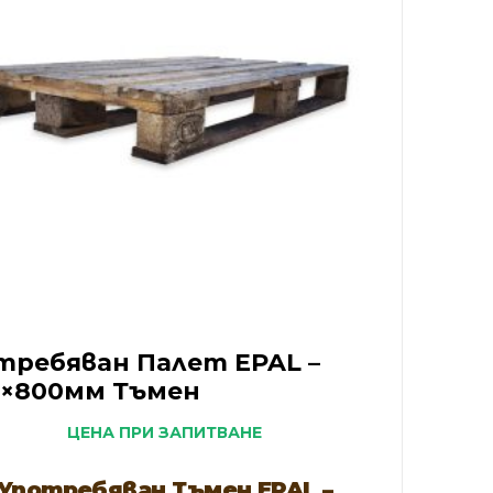
требяван Палет EPAL –
0×800мм Тъмен
ЦЕНА ПРИ ЗАПИТВАНЕ
Употребяван Тъмен EPAL –