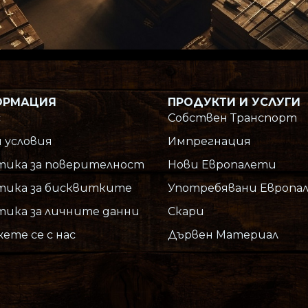
ОРМАЦИЯ
ПРОДУКТИ И УСЛУГИ
с
Собствен Транспорт
 условия
Импрегнация
тика за поверителност
Нови Европалети
тика за бисквитките
Употребявани Европа
ика за личните данни
Скари
ете се с нас
Дървен Материал