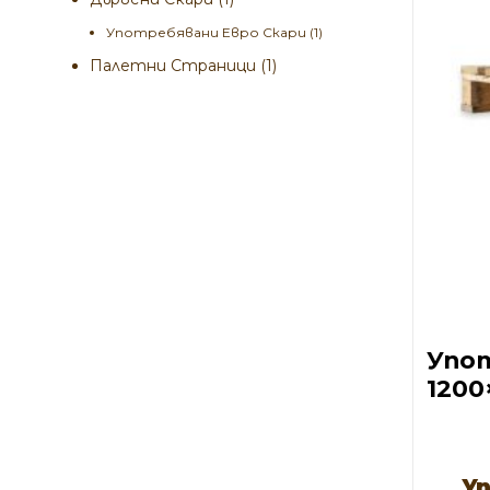
Употребявани Евро Скари
(1)
Палетни Страници
(1)
Упот
120
У