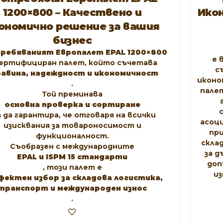
1200×800 – Качествено и
Ико
ономично решение за вашия
бизнес
ребяваният Европалет EPAL 1200×800
е 
сертифициран палет, който съчетава
с
равина, надеждност и икономичност
иконо
.
палет
Той преминава
основна проверка и сортиране
за да гарантира, че отговаря на всички
асоци
изисквания за товароносимост и
при
функционалност.
скла
Съобразен с международните
за д
EPAL и ISPM 15 стандарти
доп
, този палет е
из
фектен избор за складова логистика,
транспорт и международен износ
.