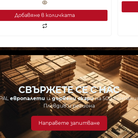
Добавяне в количката
СВЪРЖЕТЕ СЕ С НАС
PAL
европалети
и
дървени скари
на 500 компани
Пловдив и региона
Направете запитване