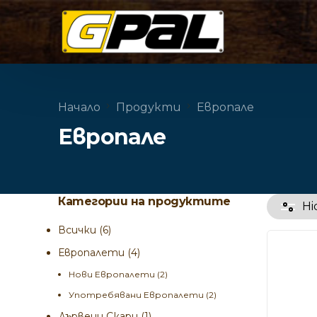
Начало
Продукти
Европале
Европале
Категории на продуктите
Hi
Всички
(6)
Европалети
(4)
Нови Европалети
(2)
Употребявани Европалети
(2)
Дървени Скари
(1)