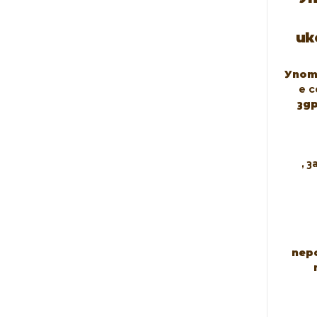
ик
Упот
е 
зд
, 
пер