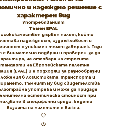
номично и надеждно решение с
характерен вид
Употребяваният
Тъмен EPAL
висококачествен дървен палет, който
ъчетава надеждност, издръжливост и
мичност с уникален тъмен завършек. Този
 е внимателно подбран и проверен, за да
гарантира, че отговаря на строгите
стандарти на Европейската палетна
ация (EPAL) и е подходящ за разнообразни
ложения в логистиката, транспорта и
дирането. Тъмният му вид свидетелства
ълготрайна употреба и може да придаде
ълнителна естетическа стойност при
ползване в специфични среди, където
визията на палетите е важна.