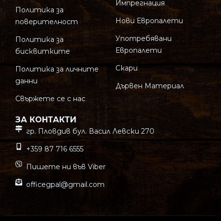
Импрегнация
Политика за
Нови Европалети
поверителност
Употребявани
Политика за
Европалети
бисквитките
Скари
Политика за личните
данни
Дървен Материал
Свържете се с нас
ЗА КОНТАКТИ
гр. Пловдив бул. Васил Левски 270
+359 87 716 6555
Пишете ни във Viber
officegpal@gmail.com