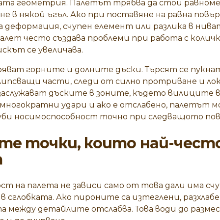
ата геометрия. Палетът трябва да стои равномер
не в някой ъгъл. Ако при поставяне на равна повъ
има деформация, счупен елемент или разлика в нив
алет често създава проблеми при работа с количк
скът се увеличава.
ряват горните и долните дъски. Търсят се пукна
ипсващи части, следи от силно протриване и лок
заслужават дъските в зоните, където вилиците в
многократни удари и ако е отслабено, палетът м
губи носимоспособност точно при следващото пов
е точки, които най-често
т
т на палета не зависи само от това дали има счу
в сглобката. Ако пироните са изтеглени, разхлабе
та между детайлите отслабва. Това води до разме