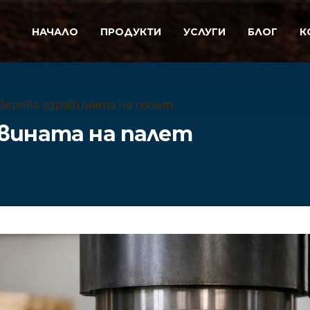
НАЧАЛО
ПРОДУКТИ
УСЛУГИ
БЛОГ
К
оверява здравината на палет
авината на палет