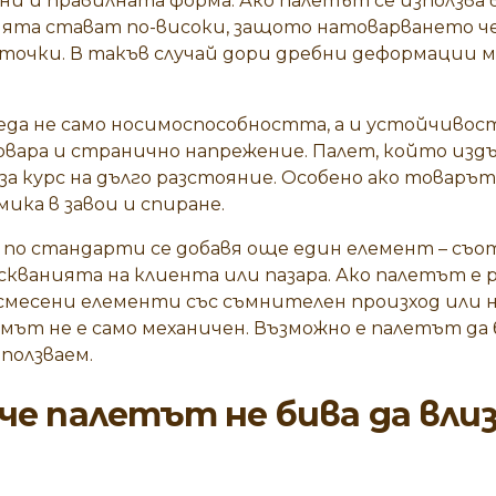
ни и правилната форма. Ако палетът се използва 
ията стават по-високи, защото натоварването че
точки. В такъв случай дори дребни деформации м
еда не само носимоспособността, а и устойчивос
вара и странично напрежение. Палет, който издъ
 за курс на дълго разстояние. Особено ако товарът
ика в завои и спиране.
 по стандарти се добавя още един елемент – съ
скванията на клиента или пазара. Ако палетът е
 смесени елементи със съмнителен произход или
мът не е само механичен. Възможно е палетът да
зползваем.
че палетът не бива да влиз