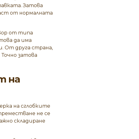
тавката. Затова
част от нормалната
вор от типа
това да има
. От друга страна,
 Точно затова
т на
верка на сглобките
преместване не се
ажно складиране