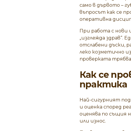
само в дървото – г
въпросът как се пр
оперативна дисцип
При работа с нови
„изглежда здрав“. 
отслабени дъски, р
леко козметично из
проверката трябва 
Как се пр
практика
Най-сигурният подх
и оценка според ре
оценява по същия н
или износ.