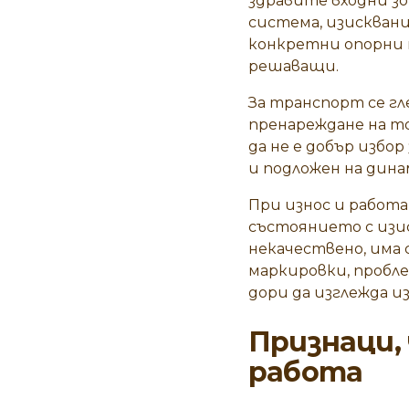
здравите входни зо
система, изискван
конкретни опорни 
решаващи.
За транспорт се гл
пренареждане на то
да не е добър избор
и подложен на динам
При износ
и работа
състоянието с изи
некачествено, има
маркировки, пробле
дори да изглежда и
Признаци, 
работа