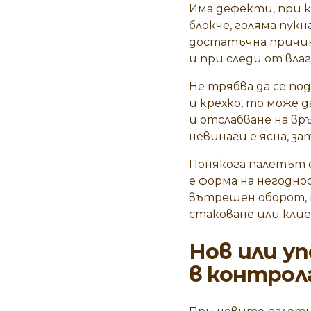
Има дефекти, при к
блокче, голяма пук
достатъчна причин
и при следи от влаг
Не трябва да се по
и крехко, то може д
и отслабване на в
невинаги е ясна, з
Понякога палетът е
е форма на негодно
вътрешен оборот, н
стаковане или кли
Нов или у
в контрол