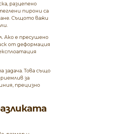
ка, разцепено
теглени пирони са
ване. Същото важи
ли.
. Ако е пресушено
 риск от деформация
 експлоатация
 задача. Това също
приемлив за
иния, прецизно
разликата