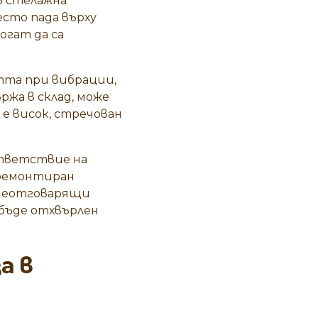
в стелажна
сто пада върху
огат да са
тта при вибрации,
ржа в склад, може
 е висок, стречован
ответствие на
 ремонтиран
 неотговарящи
 бъде отхвърлен
а в