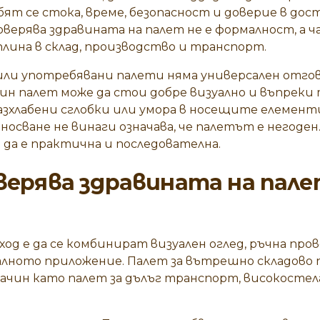
убят се стока, време, безопасност и доверие в дос
оверява здравината на палет не е формалност, а 
лина в склад, производство и транспорт.
 или употребявани палети няма универсален отго
Един палет може да стои добре визуално и въпреки 
азхлабени сглобки или умора в носещите елементи
носване не винаги означава, че палетът е негоден.
да е практична и последователна.
оверява здравината на пале
од е да се комбинират визуален оглед, ръчна про
алното приложение. Палет за вътрешно складово 
ачин като палет за дълъг транспорт, високостел