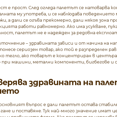
т е прост. След огледа палетът се натоварва к
еалната му употреба, и се наблюдава поведението 
и, а дали се огъва прекомерно, дали някоя зона пр
цията работи равномерно. Ако има усукване, пука
ност, палетът не е надежден за редовна експлоа
 уточнение – здравината зависи и от начина на на
понесе сериозен товар, ако той е разпределен рав
ко тегло, ако товарът е концентриран в центъра 
о при машини, метални компоненти, бигбегове и с
оверява здравината на пале
ието
основният въпрос е дали палетът остава стабил
ане и поставяне. Тук най-много значение имат ц