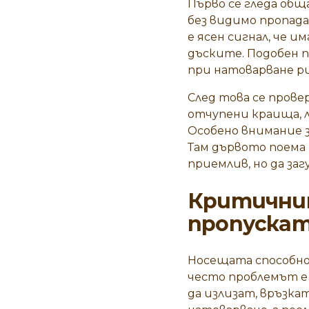
Първо се гледа общ
без видимо пропада
е ясен сигнал, че 
дъските. Подобен п
при натоварване ри
След това се прове
отчупени краища, л
Особено внимание 
Там дървото поема 
приемлив, но да за
Критичнит
пропуска
Носещата способнос
често проблемът е 
да излизат, връзка