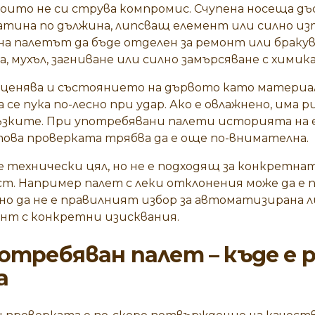
оито не си струва компромис. Счупена носеща дъс
натина по дължина, липсващ елемент или силно из
а палетът да бъде отделен за ремонт или браку
а, мухъл, загниване или силно замърсяване с химика
дценява и състоянието на дървото като материал
а се пука по-лесно при удар. Ако е овлажнено, има
ръзките. При употребявани палети историята на
атова проверката трябва да е още по-внимателна.
 технически цял, но не е подходящ за конкретната
ст. Например палет с леки отклонения може да е 
о да не е правилният избор за автоматизирана л
ент с конкретни изисквания.
потребяван палет – къде е 
а