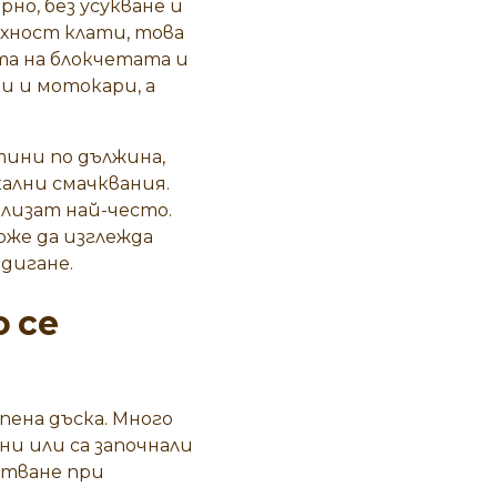
но, без усукване и
рхност клати, това
ата на блокчетата и
и и мотокари, а
тини по дължина,
ални смачквания.
лизат най-често.
оже да изглежда
дигане.
 се
пена дъска. Много
ни или са започнали
стване при