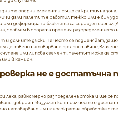
е и до счупване.
едните опорни елементи също са критична зона
ичи дали палетът е работил тежко или е бил удр
и или деформирани блокчета са сериозен сигнал. 
на, проблем в опората променя разпределението н
дат и долните дъски. Те често се подценяват, защ
 съществено натоварване при поставяне, влачене
 счупена или липсва сегмент, палетът може да с
 или в камион.
проверка не е достатъчна п
и лека, равномерно разпределена стока и ще се по
ане, добрият визуален контрол често е достатъ
но натоварване или многократна обработка с тех