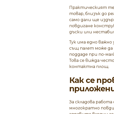
Практическият тес
товар, близък до р
само дали ще издърж
повдигане конструк
дъски или нестабил
Тук има едно важно
същ палет може да 
поддаде при по-мал
Това се вижда чест
контактна площ.
Как се пр
приложен
За складова работа
многократно повдиг