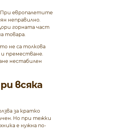
. При европалетите
ян неправилно.
Дори горната част
а товара.
ото не са толкова
 и преместване.
тане нестабилен
ри всяка
лзва за кратко
чен. Но при тежки
ника е нужна по-