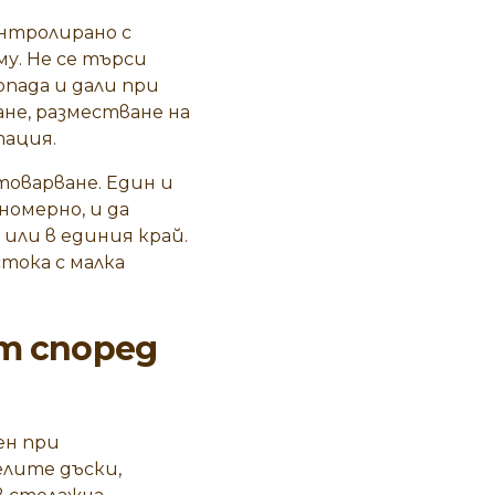
онтролирано с
му. Не се търси
опада и дали при
не, разместване на
тация.
товарване. Един и
номерно, и да
или в единия край.
тока с малка
т според
ен при
елите дъски,