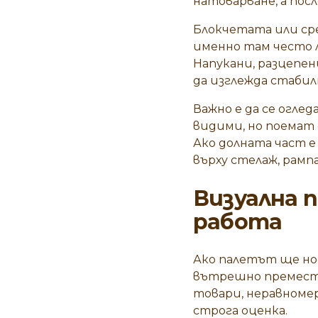
натоварване, а посл
Блокчетата или ср
именно там често л
Напукани, разцепен
да изглежда стабил
Важно е да се огле
видими, но поемат
Ако долната част е
върху стелаж, рампа
Визуална 
работа
Ако палетът ще нос
вътрешно преместв
товари, неравномер
строга оценка.