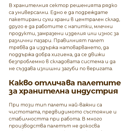
В хранителния сектор решенията рядко
са универсални. Едно е да подреждате
пакетирани сухи храни в централен склад,
друго е да работите с напитки, млечни
продукти, замразени изделия или износ за
различни пазари. Правилният палет
трябва да издържа натоварването, да
поддържа добра хигиена, да се движи
безпроблемно в складовата система и да
не създава излишни загуби по веригата.
Какво отличава палетите
за хранителна индустрия
При този тип палети най-важни са
чистотата, предвидимото състояние и
стабилността при работа. В много
производства палетът не докосва