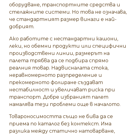
оборудване, транспортните средства и
стелажните системи. Но това не означава,
че стандартният размер винаги е най-
добрият.
Ако работите с нестандартни кашони,
леки, но обемни продукти или специфични
производствени линии, размерът на
палета трябва да се подбира спрямо
реалния товар. Надвисналата стока,
неравномерното разпределение и
прекомерното фолиране създават
нестабилност и увеличават риска при
транспорт. Добре избраният палет
намалява тези проблеми още в началото.
Товароносимостта също не бива да се
приема по каталог без контекст. Има
разлика между статично натоварване,