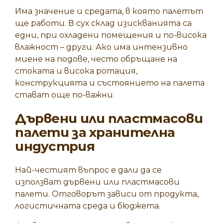
Има значение и средата, в която палетът
ще работи. В сух склад изискванията са
едни, при охладени помещения и по-висока
влажност – други. Ако има интензивно
миене на подове, често обръщане на
стоката и висока ротация,
конструкцията и състоянието на палета
стават още по-важни.
Дървени или пластмасови
палети за хранителна
индустрия
Най-честият въпрос е дали да се
използват дървени или пластмасови
палети. Отговорът зависи от продукта,
логистичната среда и бюджета.