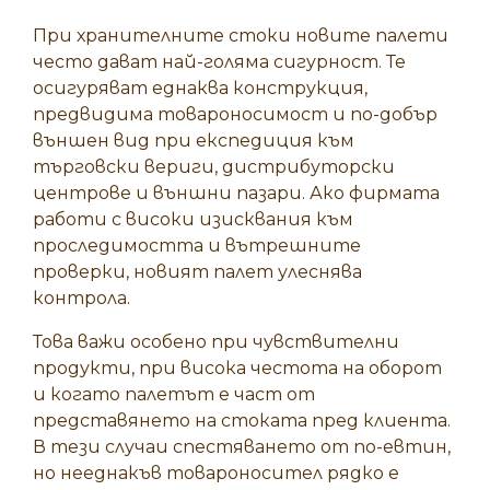
При хранителните стоки новите палети
често дават най-голяма сигурност. Те
осигуряват еднаква конструкция,
предвидима товароносимост и по-добър
външен вид при експедиция към
търговски вериги, дистрибуторски
центрове и външни пазари. Ако фирмата
работи с високи изисквания към
проследимостта и вътрешните
проверки, новият палет улеснява
контрола.
Това важи особено при чувствителни
продукти, при висока честота на оборот
и когато палетът е част от
представянето на стоката пред клиента.
В тези случаи спестяването от по-евтин,
но нееднакъв товароносител рядко е