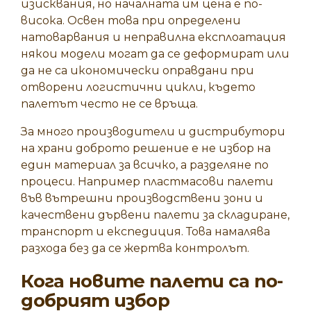
изисквания, но началната им цена е по-
висока. Освен това при определени
натоварвания и неправилна експлоатация
някои модели могат да се деформират или
да не са икономически оправдани при
отворени логистични цикли, където
палетът често не се връща.
За много производители и дистрибутори
на храни доброто решение е не избор на
един материал за всичко, а разделяне по
процеси. Например пластмасови палети
във вътрешни производствени зони и
качествени дървени палети за складиране,
транспорт и експедиция. Това намалява
разхода без да се жертва контролът.
Кога новите палети са по-
добрият избор