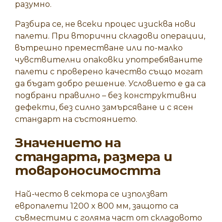
разумно.
Разбира се, не всеки процес изисква нови
палети. При вторични складови операции,
вътрешно преместване или по-малко
чувствителни опаковки употребяваните
палети с проверено качество също могат
да бъдат добро решение. Условието е да са
подбрани правилно – без конструктивни
дефекти, без силно замърсяване и с ясен
стандарт на състоянието.
Значението на
стандарта, размера и
товароносимостта
Най-често в сектора се използват
европалети 1200 x 800 мм
, защото са
съвместими с голяма част от складовото