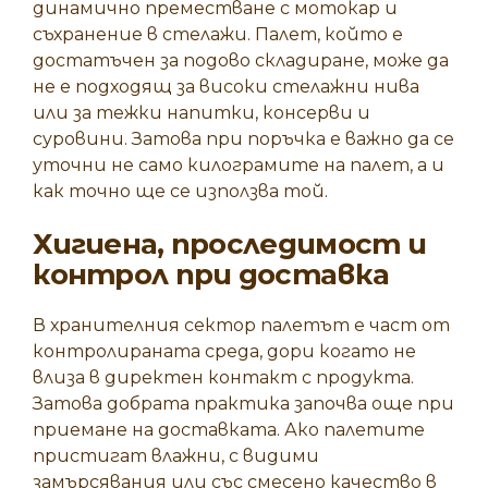
динамично преместване с мотокар и
съхранение в стелажи. Палет, който е
достатъчен за подово складиране, може да
не е подходящ за високи стелажни нива
или за тежки напитки, консерви и
суровини. Затова при поръчка е важно да се
уточни не само килограмите на палет, а и
как точно ще се използва той.
Хигиена, проследимост и
контрол при доставка
В хранителния сектор палетът е част от
контролираната среда, дори когато не
влиза в директен контакт с продукта.
Затова добрата практика започва още при
приемане на доставката. Ако палетите
пристигат влажни, с видими
замърсявания или със смесено качество в