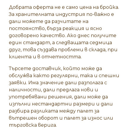
Добрата оферта не е само цена на бройка.
За хранителната индустрия по-важно е
дали можете да разчитате на
постоянство, бърза реакция и ясно
договорено качество. Ако днес получите
един стандарт, а следващата седмица
друг, това създава проблеми в склада, при
клиента и в отчетността.
Търсете доставчик, който може да
обслужва както регулярни, така и спешни
заявки. Има значение дали разполага с
наличности, дали предлага нови и
употребявани решения, дали може да
изпълни нестандартни размери и дали
разбира разликата между палет за
вътрешен оборот и палет за износ или
търговска верига.