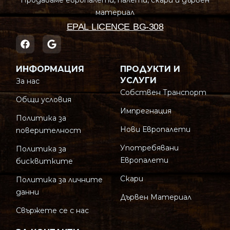
Продаваме европалети, палети, скари и дървен
материал
EPAL LICENCE BG-308
ИНФОРМАЦИЯ
ПРОДУКТИ И
УСЛУГИ
За нас
Собствен Транспорт
Общи условия
Импрегнация
Политика за
Нови Европалети
поверителност
Употребявани
Политика за
Европалети
бисквитките
Скари
Политика за личните
данни
Дървен Материал
Свържете се с нас