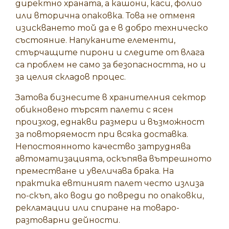
директно храната, а кашони, каси, фолио
или вторична опаковка. Това не отменя
изискването той да е в добро техническо
състояние. Напуканите елементи,
стърчащите пирони и следите от влага
са проблем не само за безопасността, но и
за целия складов процес.
Затова бизнесите в хранителния сектор
обикновено търсят палети с ясен
произход, еднакви размери и възможност
за повторяемост при всяка доставка.
Непостоянното качество затруднява
автоматизацията, оскъпява вътрешното
преместване и увеличава брака. На
практика евтиният палет често излиза
по-скъп, ако води до повреди по опаковки,
рекламации или спиране на товаро-
разтоварни дейности.