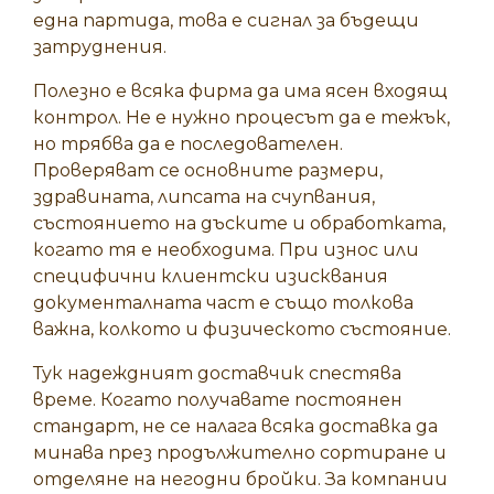
една партида, това е сигнал за бъдещи
затруднения.
Полезно е всяка фирма да има ясен входящ
контрол. Не е нужно процесът да е тежък,
но трябва да е последователен.
Проверяват се основните размери,
здравината, липсата на счупвания,
състоянието на дъските и обработката,
когато тя е необходима. При износ или
специфични клиентски изисквания
документалната част е също толкова
важна, колкото и физическото състояние.
Тук надеждният доставчик спестява
време. Когато получавате постоянен
стандарт, не се налага всяка доставка да
минава през продължително сортиране и
отделяне на негодни бройки. За компании