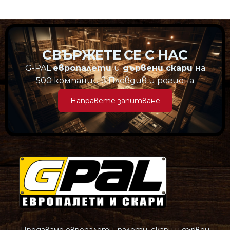
СВЪРЖЕТЕ СЕ С НАС
G-PAL
европалети
и
дървени скари
на
500 компании в Пловдив и региона
Направете запитване