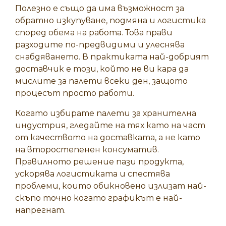
Полезно е също да има възможност за
обратно изкупуване
, подмяна и логистика
според обема на работа. Това прави
разходите по-предвидими и улеснява
снабдяването. В практиката най-добрият
доставчик е този, който не ви кара да
мислите за палети всеки ден, защото
процесът просто работи.
Когато избирате палети за хранителна
индустрия, гледайте на тях като на част
от качеството на доставката, а не като
на второстепенен консуматив.
Правилното решение пази продукта,
ускорява логистиката и спестява
проблеми, които обикновено излизат най-
скъпо точно когато графикът е най-
напрегнат.