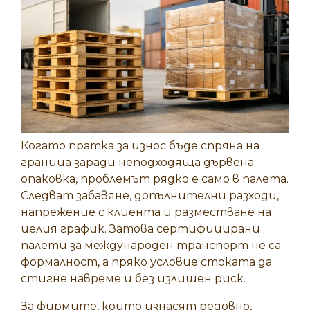
Когато пратка за износ бъде спряна на
граница заради неподходяща дървена
опаковка, проблемът рядко е само в палета.
Следват забавяне, допълнителни разходи,
напрежение с клиента и разместване на
целия график. Затова сертифицирани
палети за международен транспорт не са
формалност, а пряко условие стоката да
стигне навреме и без излишен риск.
За фирмите, които изнасят редовно,