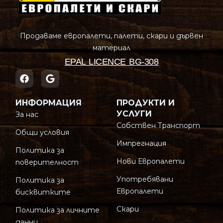
Продаваме европалети, палети, скари и дървен
материал
EPAL LICENCE BG-308
ИНФОРМАЦИЯ
ПРОДУКТИ И
УСЛУГИ
За нас
Собствен Транспорт
Общи условия
Импрегнация
Политика за
Нови Европалети
поверителност
Употребявани
Политика за
Европалети
бисквитките
Скари
Политика за личните
данни