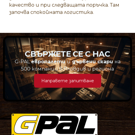
качество и при следващата поръчка. Там
започва спокойната логистика.
СВЪРЖЕТЕ СЕ С НАС
G-PAL
европалети
и
дървени скари
на
500 компании в Пловдив и региона
Направете запитване