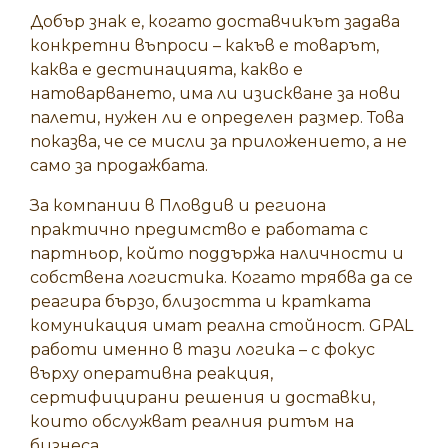
Добър знак е, когато доставчикът задава
конкретни въпроси – какъв е товарът,
каква е дестинацията, какво е
натоварването, има ли изискване за нови
палети, нужен ли е определен размер. Това
показва, че се мисли за приложението, а не
само за продажбата.
За компании в Пловдив и региона
практично предимство е работата с
партньор, който поддържа наличности и
собствена логистика. Когато трябва да се
реагира бързо, близостта и кратката
комуникация имат реална стойност. GPAL
работи именно в тази логика – с фокус
върху оперативна реакция,
сертифицирани решения и доставки,
които обслужват реалния ритъм на
бизнеса.