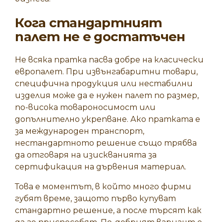
Кога стандартният
палет не е достатъчен
Не всяка пратка пасва добре на класически
европалет. При извънгабаритни товари,
специфична продукция или нестабилни
изделия може да е нужен
палет по размер
,
по-висока товароносимост или
допълнително укрепване. Ако пратката е
за международен транспорт,
нестандартното решение също трябва
да отговаря на изискванията за
сертификация на дървения материал.
Това е моментът, в който много фирми
губят време, защото първо купуват
стандартно решение, а после търсят как