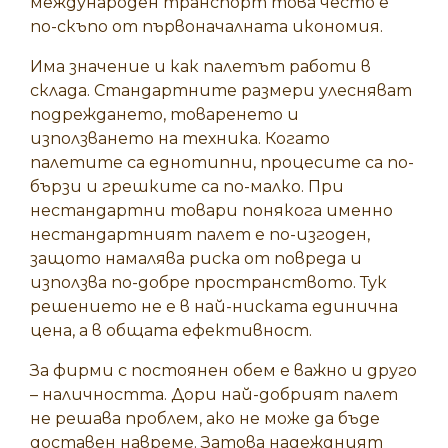
международен транспорт това често е
по-скъпо от първоначалната икономия.
Има значение и как палетът работи в
склада. Стандартните размери улесняват
подреждането, товаренето и
използването на техника. Когато
палетите са еднотипни, процесите са по-
бързи и грешките са по-малко. При
нестандартни товари понякога именно
нестандартният палет е по-изгоден,
защото намалява риска от повреда и
използва по-добре пространството. Тук
решението не е в най-ниската единична
цена, а в общата ефективност.
За фирми с постоянен обем е важно и друго
– наличността. Дори най-добрият палет
не решава проблем, ако не може да бъде
доставен навреме. Затова надеждният