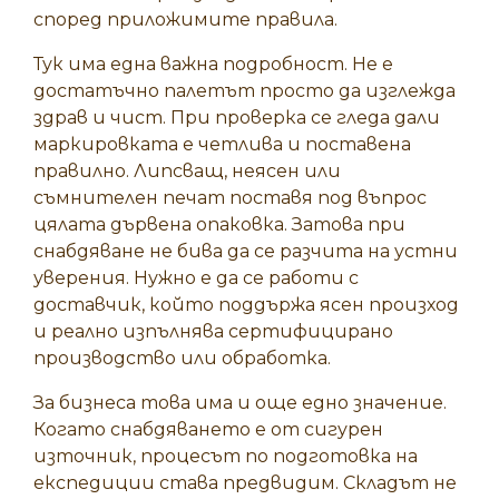
според приложимите правила.
Тук има една важна подробност. Не е
достатъчно палетът просто да изглежда
здрав и чист. При проверка се гледа дали
маркировката е четлива и поставена
правилно. Липсващ, неясен или
съмнителен печат поставя под въпрос
цялата дървена опаковка. Затова при
снабдяване не бива да се разчита на устни
уверения. Нужно е да се работи с
доставчик, който поддържа ясен произход
и реално изпълнява сертифицирано
производство или обработка.
За бизнеса това има и още едно значение.
Когато снабдяването е от сигурен
източник, процесът по подготовка на
експедиции става предвидим. Складът не