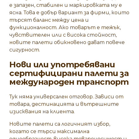
е запазен, стабилен и маркировката му е
ясна. Това е добър вариант за фирми, които
търсят баланс между цена и
функционалност. Ако товарът е тежък,
чувствителен или с висока стойност,
новите палети обикновено дават повече
сигурност.
Нови или употребявани
сертифицирани палети за
международен транспорт
Тук няма универсален отговор. Зависи от
товара, дестинацията и вътрешните
изисквания на клиента.
Новите палети са логичният избор,
когато се търси максимална
еднообразност, висока товароносимост и