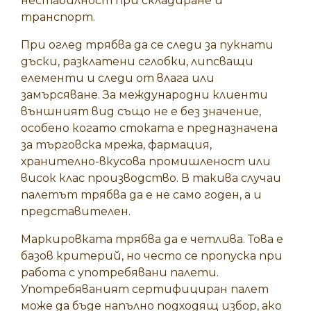
нестабилност при складиране и
транспорт.
При оглед трябва да се следи за пукнати
дъски, разклатени сглобки, липсващи
елементи и следи от влага или
замърсяване. За международни клиенти
външният вид също не е без значение,
особено когато стоката е предназначена
за търговска мрежа, фармация,
хранително-вкусова промишленост или
висок клас производство. В такива случаи
палетът трябва да е не само годен, а и
представителен.
Маркировката трябва да е четлива. Това е
базов критерий, но често се пропуска при
работа с употребявани палети.
Употребяваният сертифициран палет
може да бъде напълно подходящ избор, ако