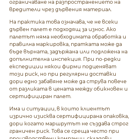
ограничаване на разпространението на
вредители чрез дървения материал.
На практика това означава, че не всеки
дървен палет е подходящ за износ. Ако
палетът няма необходимата обработка и
правилна маркировка, пратката може да
бъде върната, задържана или подложена на
допълнителна инспекция. При по-редки
експедиции някои фирми подценяват
този риск, но при регулярни доставки
дори едно забавяне може да струва повече
от разликата в цената между обикновен и
сертифициран палет.
Има и ситуации, в които клиентът
изрично изисква сертифицирана опаковка,
дори когато маршрутът не създава строг
граничен риск. Това се среща често при
производствени компании, складови