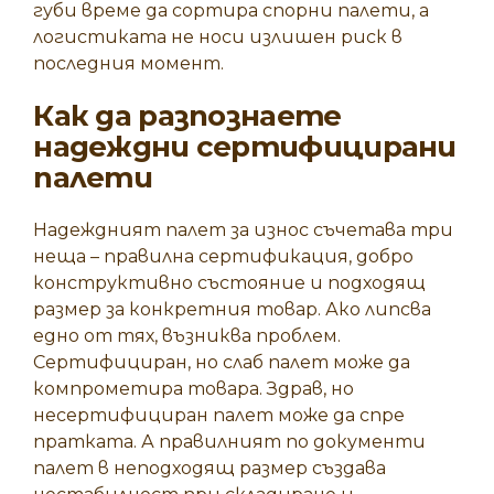
губи време да сортира спорни палети, а
логистиката не носи излишен риск в
последния момент.
Как да разпознаете
надеждни сертифицирани
палети
Надеждният палет за износ съчетава три
неща – правилна сертификация, добро
конструктивно състояние и подходящ
размер за конкретния товар. Ако липсва
едно от тях, възниква проблем.
Сертифициран, но слаб палет може да
компрометира товара. Здрав, но
несертифициран палет може да спре
пратката. А правилният по документи
палет в неподходящ размер създава