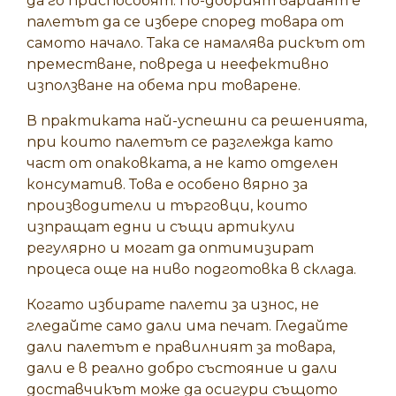
да го приспособят. По-добрият вариант е
палетът да се избере според товара от
самото начало. Така се намалява рискът от
преместване, повреда и неефективно
използване на обема при товарене.
В практиката най-успешни са решенията,
при които палетът се разглежда като
част от опаковката, а не като отделен
консуматив. Това е особено вярно за
производители и търговци, които
изпращат едни и същи артикули
регулярно и могат да оптимизират
процеса още на ниво подготовка в склада.
Когато избирате палети за износ, не
гледайте само дали има печат. Гледайте
дали палетът е правилният за товара,
дали е в реално добро състояние и дали
доставчикът може да осигури същото