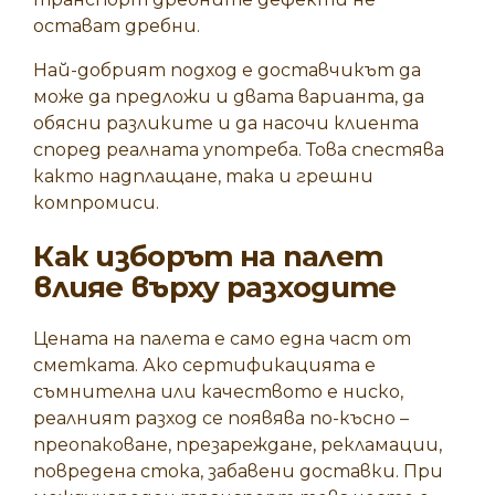
остават дребни.
Най-добрият подход е доставчикът да
може да предложи и двата варианта, да
обясни разликите и да насочи клиента
според реалната употреба. Това спестява
както надплащане, така и грешни
компромиси.
Как изборът на палет
влияе върху разходите
Цената на палета е само една част от
сметката. Ако сертификацията е
съмнителна или качеството е ниско,
реалният разход се появява по-късно –
преопаковане, презареждане, рекламации,
повредена стока, забавени доставки. При