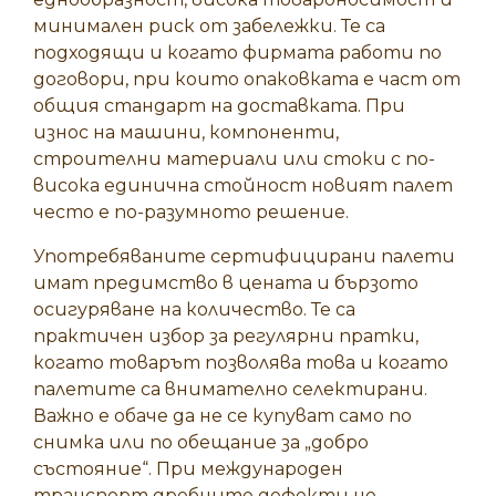
минимален риск от забележки. Те са
подходящи и когато фирмата работи по
договори, при които опаковката е част от
общия стандарт на доставката. При
износ на машини, компоненти,
строителни материали или стоки с по-
висока единична стойност новият палет
често е по-разумното решение.
Употребяваните сертифицирани палети
имат предимство в цената и бързото
осигуряване на количество. Те са
практичен избор за регулярни пратки,
когато товарът позволява това и когато
палетите са внимателно селектирани.
Важно е обаче да не се купуват само по
снимка или по обещание за „добро
състояние“. При международен
транспорт дребните дефекти не