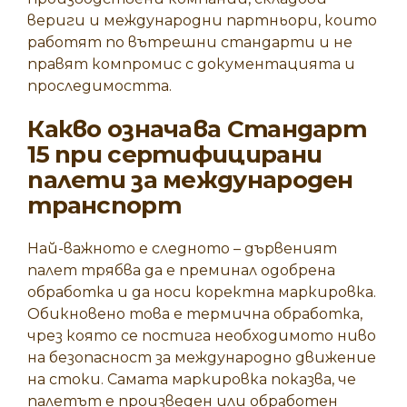
вериги и международни партньори, които
работят по вътрешни стандарти и не
правят компромис с документацията и
проследимостта.
Какво означава Стандарт
15 при сертифицирани
палети за международен
транспорт
Най-важното е следното – дървеният
палет трябва да е преминал одобрена
обработка и да носи коректна маркировка.
Обикновено това е термична обработка,
чрез която се постига необходимото ниво
на безопасност за международно движение
на стоки. Самата маркировка показва, че
палетът е произведен или обработен