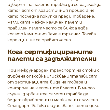
изборът на палети трябва да се разглежда
като част от логистичния процес, а не
като последна покупка преди товарене.
Разликата между наличен палет и
правилен палет често се вижда едва
когато камионът вече е тръгнал. Тогава
корекции не се правят лесно.
Кога сертифицираните
палети са задължителни
При международен транспорт на стоки с
дървена опаковка изискванията зависят
от дестинацията, вида на товара и
контрола на местните власти. В много
случаи дървените палети трябва да
бъдат обработени и маркирани съгласно
Стандарт 15
. Това е изискване, което цели