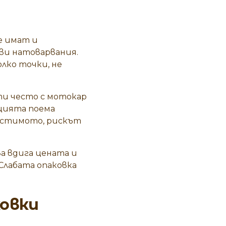
е имат и
ви натоварвания.
олко точки, не
ти често с мотокар
кцията поема
пустимото, рискът
ва вдига цената и
 Слабата опаковка
ковки