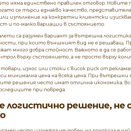
който няма единствено правилен отговор. Новите 
огато се търси еднакво качество, представителен
или изпълнение на конкретни клиентски изискван
ст и по-малко вариации в състоянието.
лети са разумен вариант за вътрешна логистика
ости, при които външният вид не е решаващ. П
жат много добра стойност. Важното е да се рабо
нтрол върху състоянието, а не просто върху кол
овари, износ или стоки с висок риск от реклама
рси минимална цена на всяка цена. При вътрешни
ите решения често имат отлична икономика. Вс
оследиците при повреда.
е логистично решение, не 
о
мер често изглежда неудобен, но понякога е най