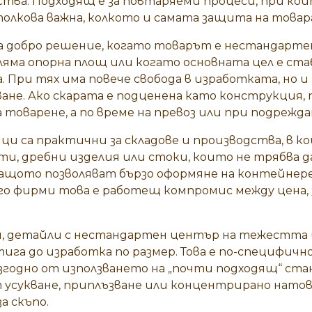
тва. Подходящ е за повтаряеми процеси, при кои
олкова важна, колкото и самата защита на товар
а добро решение, когато товарът е нестандартен
ляма опорна площ или когато основната цел е с
а. При тях има повече свобода в изработката, но 
ане. Ако скарата е подценена като конструкция, 
 товарене, а по време на превоз или при подрежда
и са практични за складове и производства, в к
и, дребни изделия или стоки, които не трябва да
защото позволяват бързо оформяне на контейнер
ого фирми това е работещ компромис между цена
 детайли с нестандартен център на тежестта 
тига до изработка по размер. Това е по-специфично
изгодно от използването на „почти подходящ“ ст
 усукване, приплъзване или концентрирано натов
а скъпо.