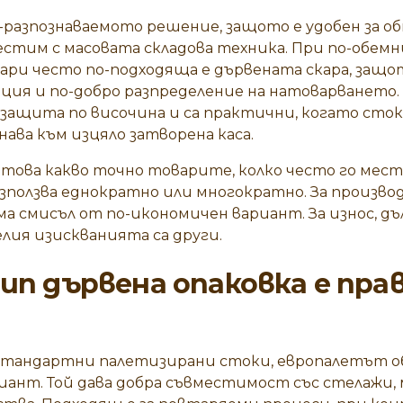
разпознаваемото решение, защото е удобен за обм
стим с масовата складова техника. При по-обемн
ри често по-подходяща е
дървената скара
, защо
ация и по-добро разпределение на натоварването
защита по височина и са практични, когато сток
инава към изцяло затворена каса.
това какво точно товарите, колко често го мес
използва еднократно или многократно. За произв
а смисъл от по-икономичен вариант. За износ, д
лия изискванията са други.
тип дървена опаковка е пр
стандартни палетизирани стоки, европалетът об
ант. Той дава добра съвместимост със стелажи,