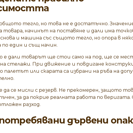
симостта
 общото тегло, но това не е достатъчно. Значени
 товара, начинът на поставяне и дали има точко
снова и машина със същото тегло, но опора в няк
по един и същ начин.
 е дали товарът ще стои само на под, ще се мес
 на стелажи. При движение и повдигане констру
ко палетът или скарата са избрани на ръба на до
телно.
 да се мисли с резерв. Не прекомерен, защото то
ъчен, за да покрие реалната работа по веригата.
 отложен разход.
потребявани дървени опа