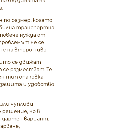
то бързината на
а.
 по размер, когато
табилна транспортна
и повече нужда от
проблемът не се
не на второ ниво.
оито се движат
 се разместват. Те
ен тип опаковка
, защита и удобство
или чупливи
 решение, но в
андартен вариант.
арване,