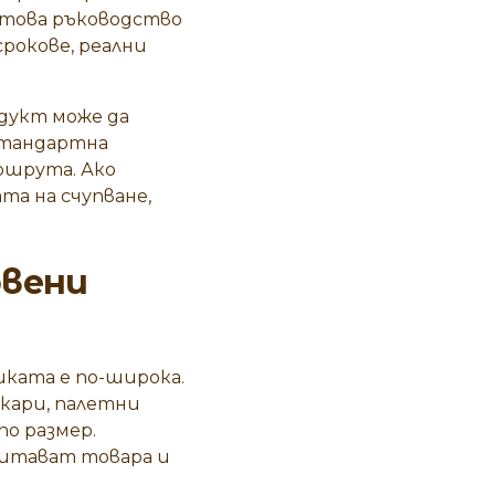
а това ръководство
срокове, реални
дукт може да
естандартна
ршрута. Ако
та на счупване,
рвени
иката е по-широка.
кари, палетни
о размер.
ащитават товара и