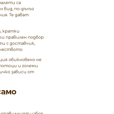
палети са
 вид, по-дълъг
ия. Те дават
, кратки
ри правилен подбор
ти с доставчик,
ичеството.
ция обикновено не
 потоци и големи
ичко зависи от
само
-правилният избор.