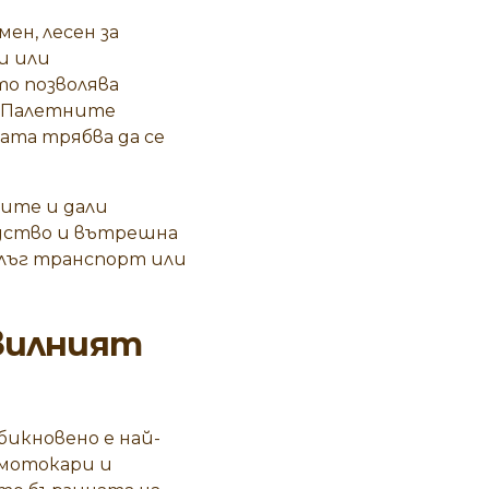
ен, лесен за
и или
то позволява
. Палетните
ата трябва да се
тите и дали
одство и вътрешна
ълъг транспорт или
авилният
икновено е най-
 мотокари и