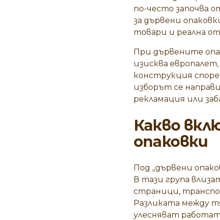
по-често започва о
за дървени опаковк
товари и реална о
При дървените опа
изисква европалет,
конструкция според
изборът се направи
рекламация или заб
Какво вкл
опаковки
Под „дървени опако
В тази група влиз
страници, транспо
Разликата между тя
улесняват работата