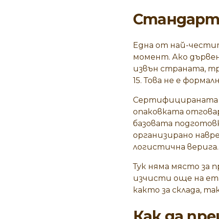
Стандарт 
Една от най-честит
момент. Ако дървен
извън страната, тр
15
. Това не е форма
Сертифицираната о
опаковката отгова
базовата подготовк
организирано навре
логистична верига.
Тук няма място за 
изчисти още на ет
както за склада, та
Как да пр