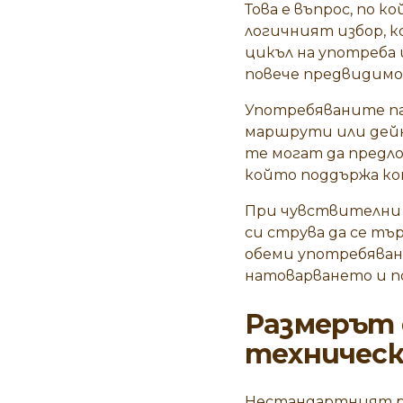
Това е въпрос, по 
логичният избор, к
цикъл на употреба 
повече предвидимо
Употребяваните па
маршрути или дейн
те могат да предло
който поддържа ко
При чувствителни т
си струва да се тъ
обеми употребяван
натоварването и п
Размерът 
техническ
Нестандартният раз