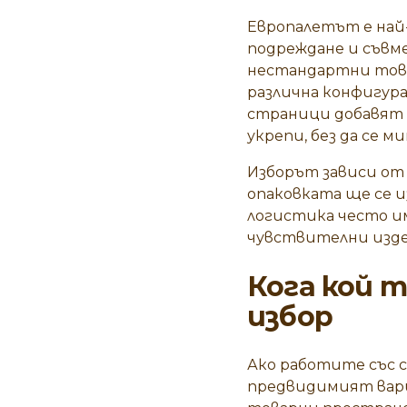
Европалетът е най-
подреждане и съвме
нестандартни това
различна конфигур
страници добавят 
укрепи, без да се м
Изборът зависи от 
опаковката ще се 
логистика често им
чувствителни изде
Кога кой 
избор
Ако работите със 
предвидимият вари