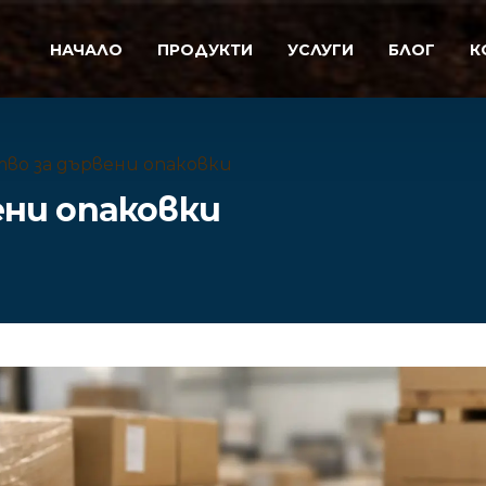
НАЧАЛО
ПРОДУКТИ
УСЛУГИ
БЛОГ
К
во за дървени опаковки
ени опаковки