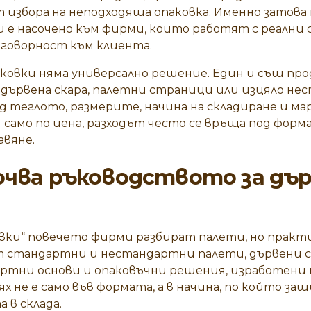
т избора на неподходяща опаковка. Именно затов
и е насочено към фирми, които работят с реални 
тговорност към клиента.
ковки няма универсално решение. Един и същ про
 дървена скара, палетни страници или изцяло н
 теглото, размерите, начина на складиране и ма
 само по цена, разходът често се връща под форма
авяне.
ючва ръководството за дъ
вки“ повечето фирми разбират палети, но практ
ат стандартни и нестандартни палети, дървени с
ртни основи и опаковъчни решения, изработени п
х не е само във формата, а в начина, по който з
 в склада.