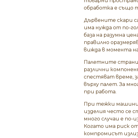
товарни пространс
обработка е също т
Дървените скари с
има нужда от по-го
база на разумна цен
правилно оразмеряв
вижда в момента на
Палетните страниц
различни компонент
спестяват време, 
върху палет. За мн
при работа.
При тежки машини,
изделия често се с
много случаи е по-
Когато има риск от
компромисът излиз