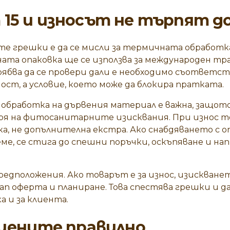
15 и износът не търпят д
е грешки е да се мисли за термичната обработк
ата опаковка ще се използва за международен тр
ябва да се провери дали е необходимо съответс
лност, а условие, което може да блокира пратката.
бработка на дървения материал е важна, защото 
ря на фитосанитарните изисквания. При износ т
а, не допълнителна екстра. Ако снабдяването с о
ме, се стига до спешни поръчки, оскъпяване и на
предположения. Ако товарът е за износ, изискване
ап оферта и планиране. Това спестява грешки и 
ка и за клиента.
ецените правилно