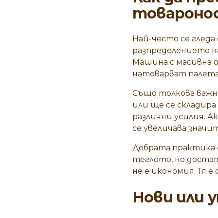
товароно
Най-често се гледа
разпределението на
Машина с масивна о
натоварват палета 
Също толкова важно
или ще се складира
различни усилия. А
се увеличава значи
Добрата практика е
теглото, но достат
не е икономия. Тя е
Нови или
у